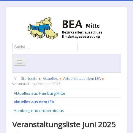
Suchen
Startseite
Über uns
Aktuelles
Termine
Startseite
Aktuelles
Aktuelles aus dem LEA
Veranstaltungsliste Juni 2025
Informationen
GBS
Kontakt
Aktuelles aus Hamburg Mitte
Aktuelles aus dem LEA
Geschäftsordnung
Hamburg und drüberhinaus
Veranstaltungsliste Juni 2025