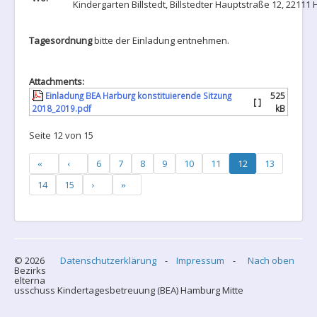
Kindergarten Billstedt, Billstedter Hauptstraße 12, 2211
Tagesordnung
bitte der Einladung entnehmen.
Attachments:
Einladung BEA Harburg konstituierende Sitzung
525
[ ]
2018_2019.pdf
kB
Seite 12 von 15
6
7
8
9
10
11
12
13
14
15
© 2026
Datenschutzerklärung
-
Impressum
-
Nach oben
Bezirks
elterna
usschuss Kindertagesbetreuung (BEA) Hamburg Mitte