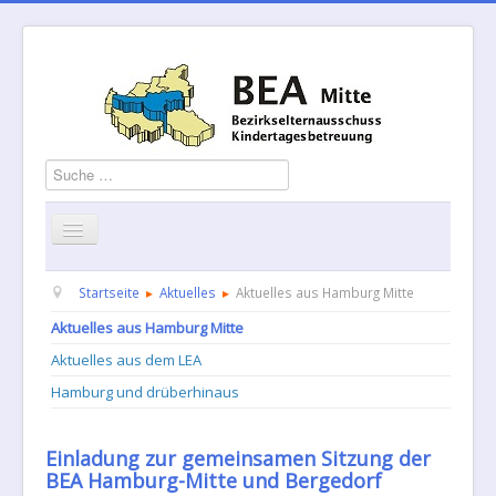
Suchen
Startseite
Über uns
Aktuelles
Termine
Startseite
Aktuelles
Aktuelles aus Hamburg Mitte
Aktuelles aus Hamburg Mitte
Informationen
GBS
Kontakt
Aktuelles aus dem LEA
Geschäftsordnung
Hamburg und drüberhinaus
Einladung zur gemeinsamen Sitzung der
BEA Hamburg-Mitte und Bergedorf