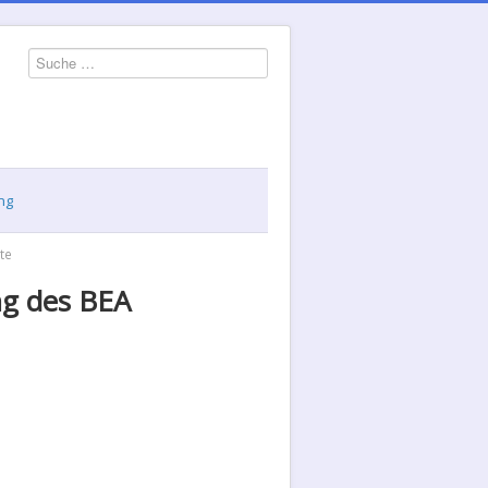
Suchen
ng
te
ng des BEA