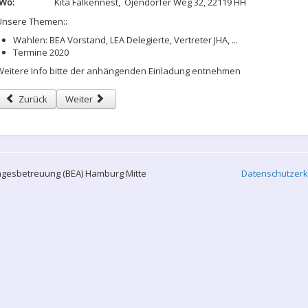
Wo:
Kita Falkennest, Öjendorfer Weg 32, 22119 HH
Unsere Themen::
Wahlen: BEA Vorstand, LEA Delegierte, Vertreter JHA, ...
Termine 2020
Weitere Info bitte der anhängenden Einladung entnehmen
Vorheriger Beitrag: BEA Hamburg-Mitte hat gewählt
Nächster Beitrag: Medienvielfalt und Bücherhallen aktiv e
Zurück
Weiter
agesbetreuung (BEA) Hamburg Mitte
Datenschutzerk